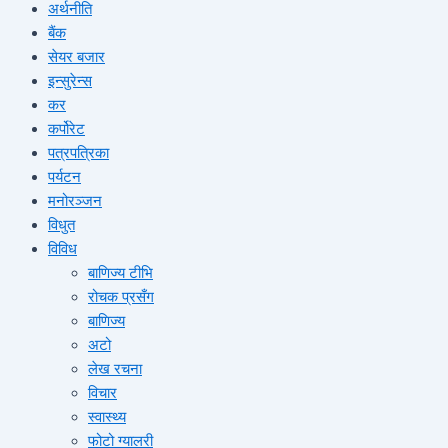
अर्थनीति
बैंक
सेयर बजार
इन्सुरेन्स
कर
कर्पोरेट
पत्रपत्रिका
पर्यटन
मनोरञ्जन
विधुत
विविध
बाणिज्य टीभि
रोचक प्रसँग
बाणिज्य
अटो
लेख रचना
विचार
स्वास्थ्य
फोटो ग्यालरी