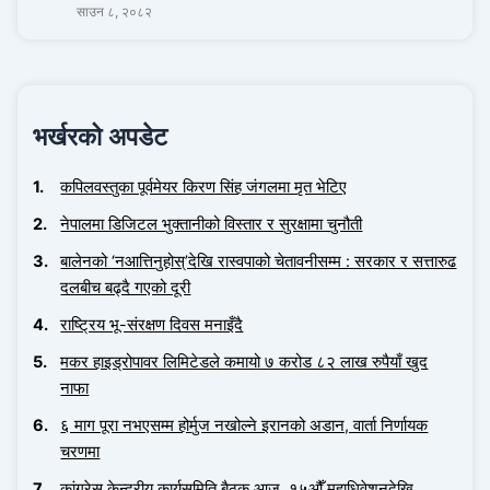
साउन ८, २०८२
भर्खरको अपडेट
कपिलवस्तुका पूर्वमेयर किरण सिंह जंगलमा मृत भेटिए
नेपालमा डिजिटल भुक्तानीको विस्तार र सुरक्षामा चुनौती
बालेनको ‘नआत्तिनुहोस्’देखि रास्वपाको चेतावनीसम्म : सरकार र सत्तारुढ
दलबीच बढ्दै गएको दूरी
राष्ट्रिय भू-संरक्षण दिवस मनाइँदै
मकर हाइड्रोपावर लिमिटेडले कमायो ७ करोड ८२ लाख रुपैयाँ खुद
नाफा
६ माग पूरा नभएसम्म होर्मुज नखोल्ने इरानको अडान, वार्ता निर्णायक
चरणमा
कांग्रेस केन्द्रीय कार्यसमिति बैठक आज, १५औँ महाधिवेशनदेखि