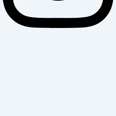
Banijya News
सूचना विभाग दर्ता नंः १५८१ / ०७६–७७
Mark Group Pvt. Ltd.
Kathmandu -31, Nepal
Phone No. :- +977-01-5339681
Email:-
banijyanews@gmail.com
For Advertisement