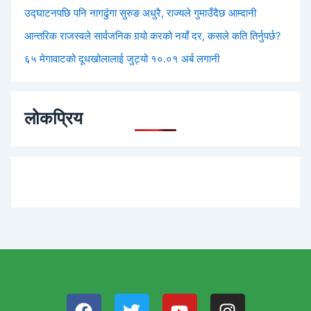
उद्घाटनपछि पनि नागढुंगा सुरुङ अधुरै, राज्यले गुमाउँदैछ आम्दानी
आन्तरिक राजस्वले सार्वजनिक गर्‍यो करको नयाँ दर, कसले कति तिर्नुपर्छ?
६५ मेगावाटको दूधखोलालाई जुट्यो १०.०१ अर्ब लगानी
लोकप्रिय
F
T
Y
I