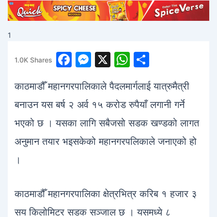
1
F
M
X
W
S
1.0K
Shares
a
e
h
h
काठमाडौँ महानगरपालिकाले पैदलमार्गलाई यात्रुमैत्री
c
s
at
ar
e
s
s
e
बनाउन यस बर्ष २ अर्व १५ करोड रुपैयाँ लगानी गर्ने
b
e
A
भएको छ । यसका लागि सबैजसो सडक खण्डको लागत
o
n
p
अनुमान तयार भइसकेको महानगरपलिकाले जनाएको हो
o
g
p
।
k
er
काठमाडौँ महानगरपालिका क्षेत्रभित्र करिब १ हजार ३
सय किलोमिटर सडक सञ्जाल छ । यसमध्ये ८