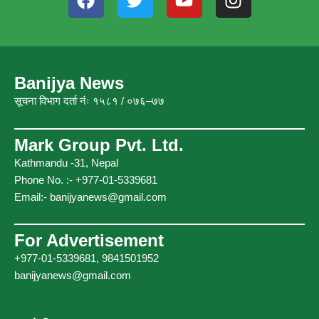
a
w
o
n
c
i
u
s
e
t
t
t
b
t
u
a
o
e
b
g
Banijya News
o
r
e
r
सूचना विभाग दर्ता नंः १५८१ / ०७६–७७
k
a
m
Mark Group Pvt. Ltd.
Kathmandu -31, Nepal
Phone No. :- +977-01-5339681
Email:-
banijyanews@gmail.com
For Advertisement
+977-01-5339681, 9841501952
banijyanews@gmail.com