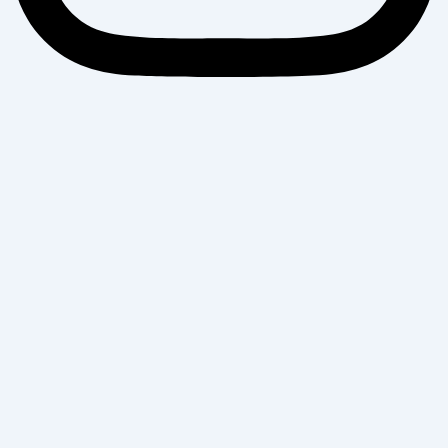
Banijya News
सूचना विभाग दर्ता नंः १५८१ / ०७६–७७
Mark Group Pvt. Ltd.
Kathmandu -31, Nepal
Phone No. :- +977-01-5339681
Email:-
banijyanews@gmail.com
For Advertisement
+977-01-5339681, 9841501952