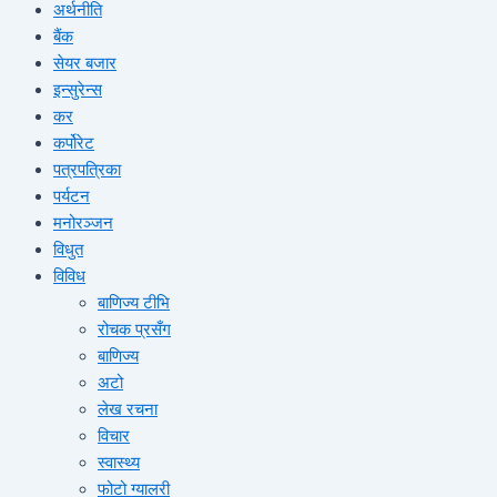
अर्थनीति
बैंक
सेयर बजार
इन्सुरेन्स
कर
कर्पोरेट
पत्रपत्रिका
पर्यटन
मनोरञ्जन
विधुत
विविध
बाणिज्य टीभि
रोचक प्रसँग
बाणिज्य
अटो
लेख रचना
विचार
स्वास्थ्य
फोटो ग्यालरी