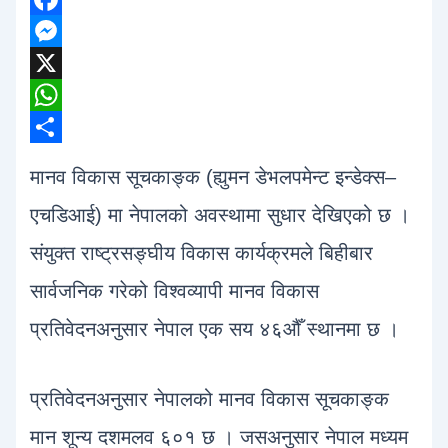
F
a
M
c
e
X
e
s
W
b
s
h
S
मानव विकास सूचकाङ्क (ह्युमन डेभलपमेन्ट इन्डेक्स–
o
e
a
h
एचडिआई) मा नेपालको अवस्थामा सुधार देखिएको छ ।
o
n
t
a
संयुक्त राष्ट्रसङ्घीय विकास कार्यक्रमले बिहीबार
k
g
s
r
e
A
e
सार्वजनिक गरेको विश्वव्यापी मानव विकास
r
p
प्रतिवेदनअनुसार नेपाल एक सय ४६औँ स्थानमा छ ।
p
प्रतिवेदनअनुसार नेपालको मानव विकास सूचकाङ्क
मान शून्य दशमलव ६०१ छ । जसअनुसार नेपाल मध्यम