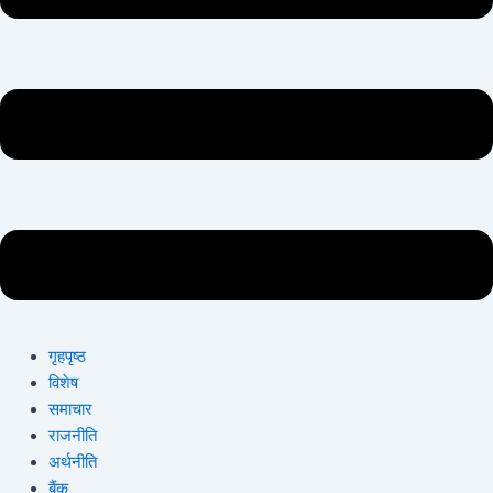
गृहपृष्ठ
विशेष
समाचार
राजनीति
अर्थनीति
बैंक