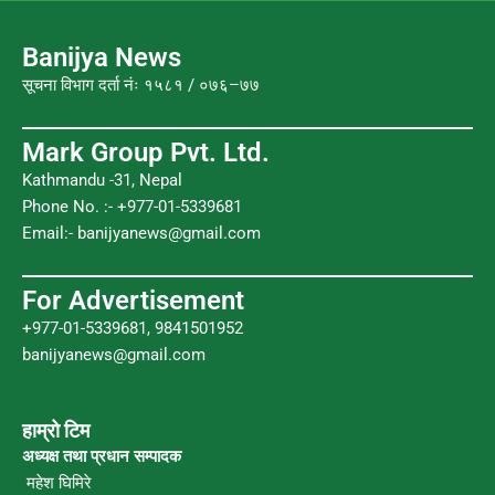
b
t
u
a
o
e
b
g
Banijya News
o
r
e
r
सूचना विभाग दर्ता नंः १५८१ / ०७६–७७
k
a
m
Mark Group Pvt. Ltd.
Kathmandu -31, Nepal
Phone No. :- +977-01-5339681
Email:-
banijyanews@gmail.com
For Advertisement
+977-01-5339681, 9841501952
banijyanews@gmail.com
हाम्रो टिम
अध्यक्ष तथा प्रधान सम्पादक
महेश घिमिरे