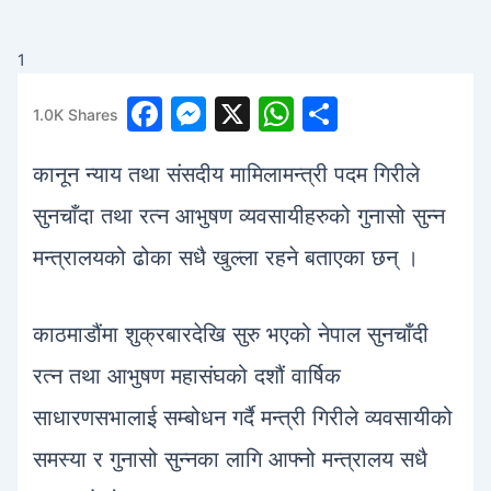
1
F
M
X
W
S
1.0K
Shares
a
e
h
h
कानून न्याय तथा संसदीय मामिलामन्त्री पदम गिरीले
c
s
at
ar
e
s
s
e
सुनचाँदा तथा रत्न आभुषण व्यवसायीहरुको गुनासो सुन्न
b
e
A
मन्त्रालयको ढोका सधै खुल्ला रहने बताएका छन् ।
o
n
p
o
g
p
काठमाडौंमा शुक्रबारदेखि सुरु भएको नेपाल सुनचाँदी
k
er
रत्न तथा आभुषण महासंघको दशौं वार्षिक
साधारणसभालाई सम्बोधन गर्दै मन्त्री गिरीले व्यवसायीको
समस्या र गुनासो सुन्नका लागि आफ्नो मन्त्रालय सधै