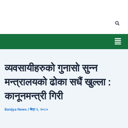
Skip
to
content
Men
व्यवसायीहरुको गुनासो सुन्न
मन्त्रालयको ढोका सधैं खुल्ला :
कानूनमन्त्री गिरी
Banijya News
/
चैत्र २, २०८०