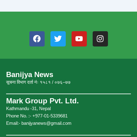
F
T
Y
I
a
w
o
n
c
i
u
s
e
t
t
t
b
t
u
a
o
e
b
g
Banijya News
o
r
e
r
सूचना विभाग दर्ता नंः १५८१ / ०७६–७७
k
a
m
Mark Group Pvt. Ltd.
Kathmandu -31, Nepal
Phone No. :- +977-01-5339681
Email:-
banijyanews@gmail.com