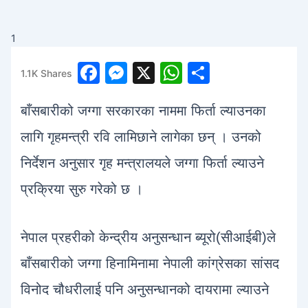
1
F
M
X
W
S
1.1K
Shares
a
e
h
h
बाँसबारीको जग्गा सरकारका नाममा फिर्ता ल्याउनका
c
s
at
ar
e
s
s
e
लागि गृहमन्त्री रवि लामिछाने लागेका छन् । उनको
b
e
A
निर्देशन अनुसार गृह मन्त्रालयले जग्गा फिर्ता ल्याउने
o
n
p
प्रक्रिया सुरु गरेको छ ।
o
g
p
k
er
नेपाल प्रहरीको केन्द्रीय अनुसन्धान ब्यूरो(सीआईबी)ले
बाँसबारीको जग्गा हिनामिनामा नेपाली कांग्रेसका सांसद
विनोद चौधरीलाई पनि अनुसन्धानको दायरामा ल्याउने