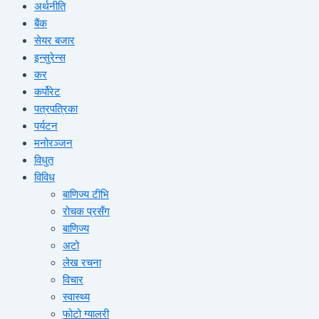
अर्थनीति
बैंक
सेयर बजार
इन्सुरेन्स
कर
कर्पोरेट
पत्रपत्रिका
पर्यटन
मनोरञ्जन
विधुत
विविध
बाणिज्य टीभि
रोचक प्रसँग
बाणिज्य
अटो
लेख रचना
विचार
स्वास्थ्य
फोटो ग्यालरी