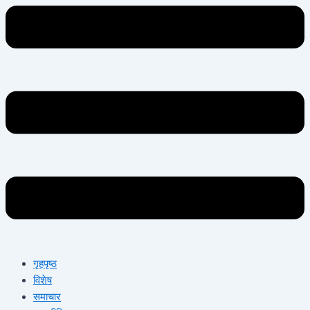
गृहपृष्ठ
विशेष
समाचार