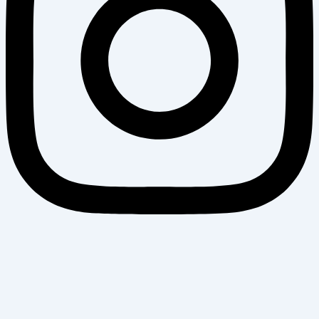
Banijya News
सूचना विभाग दर्ता नंः १५८१ / ०७६–७७