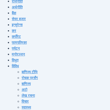
राजनीति
अर्थनीति
बैंक
सेयर बजार
इन्सुरेन्स
कर
कर्पोरेट
पत्रपत्रिका
पर्यटन
मनोरञ्जन
विधुत
विविध
बाणिज्य टीभि
रोचक प्रसँग
बाणिज्य
अटो
लेख रचना
विचार
स्वास्थ्य