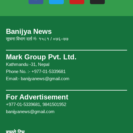
c
i
u
s
e
t
t
t
b
t
u
a
o
e
b
g
Banijya News
o
r
e
r
सूचना विभाग दर्ता नंः १५८१ / ०७६–७७
k
a
m
Mark Group Pvt. Ltd.
Kathmandu -31, Nepal
Phone No. :- +977-01-5339681
Email:-
banijyanews@gmail.com
For Advertisement
+977-01-5339681, 9841501952
banijyanews@gmail.com
हाम्रो टिम