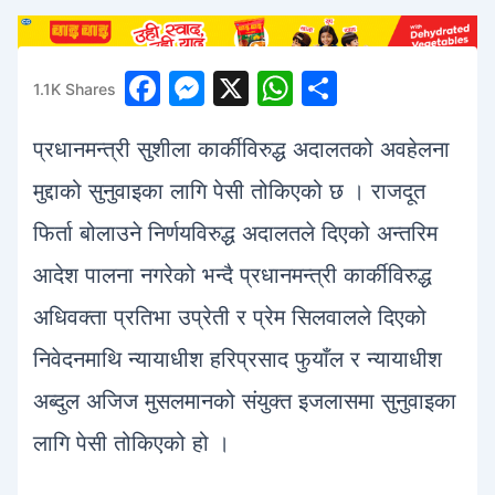
F
M
X
W
S
1.1K
Shares
1
a
e
h
h
प्रधानमन्त्री सुशीला कार्कीविरुद्ध अदालतको अवहेलना
c
s
at
ar
e
s
s
e
मुद्दाको सुनुवाइका लागि पेसी तोकिएको छ । राजदूत
b
e
A
फिर्ता बोलाउने निर्णयविरुद्ध अदालतले दिएको अन्तरिम
o
n
p
आदेश पालना नगरेको भन्दै प्रधानमन्त्री कार्कीविरुद्ध
o
g
p
अधिवक्ता प्रतिभा उप्रेती र प्रेम सिलवालले दिएको
k
er
निवेदनमाथि न्यायाधीश हरिप्रसाद फुयाँल र न्यायाधीश
अब्दुल अजिज मुसलमानको संयुक्त इजलासमा सुनुवाइका
लागि पेसी तोकिएको हो ।