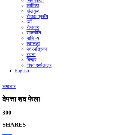
जिवनशैली
साहित्य
खेलकुद
रोचक प्रसँग
धर्म
रोजगार
राजनीति
बाणिज्य
स्वास्थ्य
पत्रपत्रिका
रचना
विचार
विश्व अर्थतन्त्र
English
समाचार
वेपत्ता शव फेला
300
SHARES