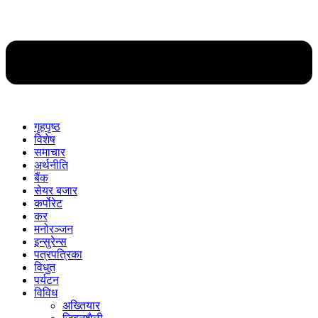
गृहपृष्ठ
विशेष
समाचार
अर्थनीति
बैंक
सेयर बजार
कर्पोरेट
कर
मनोरञ्जन
इन्सुरेन्स
पत्रपत्रिका
विधुत
पर्यटन
विविध
अख्तियार