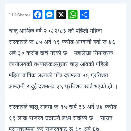
F
M
X
W
S
1.1K
Shares
1
a
e
h
h
चालु आर्थिक वर्ष २०८२/८३ को पहिलो महिना
c
s
at
ar
e
s
s
e
सरकारले रू ८५ अर्ब १९ करोड आम्दानी गर्दा रू ४६
b
e
A
अर्ब ३० करोड खर्च गरेको छ । महालेखा नियन्त्रक
o
n
p
कार्यालयको तथ्याङ्कअनुसार चालु आवको पहिलो
o
g
p
महिना वार्षिक लक्ष्यको पाँच दशमलव ५६ प्रतिशत
k
er
आम्दानी र दुई दशमलव ३६ प्रतिशत खर्च भएको हो ।
सरकारले चालु आवमा रू १५ खर्ब ३३ अर्ब ४४ करोड
६९ लाख राजस्व उठाउने लक्ष्य राखेको छ । साउन
मसान्तसम्ममा कर राजस्वबाट रू ८० अर्ब ६७