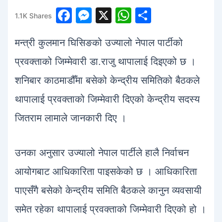
F
M
X
W
S
1.1K
Shares
1
a
e
h
h
मन्त्री कुलमान घिसिङको उज्यालो नेपाल पार्टीको
c
s
at
ar
e
s
s
e
प्रवक्ताको जिम्मेवारी डा.राजु थापालाई दिइएको छ ।
b
e
A
शनिबार काठमाडौँमा बसेको केन्द्रीय समितिको बैठकले
o
n
p
थापालाई प्रवक्ताको जिम्मेवारी दिएको केन्द्रीय सदस्य
o
g
p
जितराम लामाले जानकारी दिए ।
k
er
उनका अनुसार उज्यालो नेपाल पार्टीले हालै निर्वाचन
आयोगबाट आधिकारिता पाइसकेको छ । आधिकारिता
पाएसँगै बसेको केन्द्रीय समिति बैठकले कानुन व्यवसायी
समेत रहेका थापालाई प्रवक्ताको जिम्मेवारी दिएको हो ।