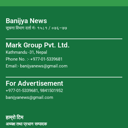
e
t
t
t
b
t
u
a
o
e
b
g
Banijya News
o
r
e
r
सूचना विभाग दर्ता नंः १५८१ / ०७६–७७
k
a
m
Mark Group Pvt. Ltd.
Kathmandu -31, Nepal
Phone No. :- +977-01-5339681
Email:-
banijyanews@gmail.com
For Advertisement
+977-01-5339681, 9841501952
banijyanews@gmail.com
हाम्रो टिम
अध्यक्ष तथा प्रधान सम्पादक