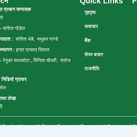
 टिम
Quick Links
F
o
e
b
g
था प्रधान सम्पादक
o
r
e
r
गृहपृष्ठ
k
a
रे
m
समाचार
–
संगीता पौडेल
ाददाता :
संगीता थेबे,
मधुकर पाण्डे
बैंक
स्थापन :
इन्द्र प्रसाद धिताल
सेयर बजार
ा-
रेनुका सापकोटा
,
विनिता चौधरी, सरोज
राजनीति
 भिडियो ग्राफर
रेल
तथा लेखा
गी
5
Banijya News
.
All Rights Reserved. Designed & Developed B