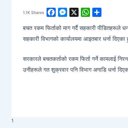
1
F
M
X
W
S
1.1K
Shares
a
e
h
h
बचत रकम फिर्ताको माग गर्दै सहकारी पीडितहरूले धर
c
s
at
ar
e
s
s
e
सहकारी विभागको कार्यालयमा आइतबार धर्ना दिएका ह
b
e
A
o
n
p
सरकारले बचतकर्ताको रकम फिर्ता गर्ने कामलाई निरन्
o
g
p
उनीहरूले गत शुक्रवार पनि विभाग अगाडि धर्ना दिए
k
er
1