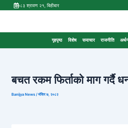
Skip
२०८३ श्रावण २१, बिहीबार
to
content
गृहपृष्ठ
विशेष
समाचार
राजनीति
अर्थ
बचत रकम फिर्ताको माग गर्दै धर
Banijya News
/
मंसिर ७, २०८२