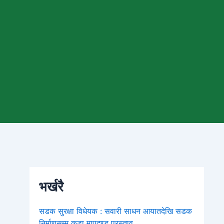
भर्खरै
सडक सुरक्षा विधेयक : सवारी साधन आयातदेखि सडक
निर्माणसम्म कडा मापदण्ड प्रस्ताव