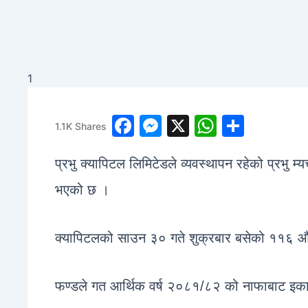
1
F
M
X
W
S
1.1K
Shares
a
e
h
h
प्रभु क्यापिटल लिमिटेडले व्यवस्थापन रहेको प्रभु म्
c
s
at
ar
e
s
s
e
भएको छ ।
b
e
A
o
n
p
क्यापिटलको साउन ३० गते शुक्रबार बसेको ११६ औँ 
o
g
p
k
er
फण्डले गत आर्थिक वर्ष २०८१/८२ को नाफाबाट इक