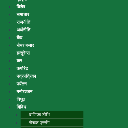
विशेष
समाचार
राजनीति
अर्थनीति
बैंक
सेयर बजार
इन्सुरेन्स
कर
कर्पोरेट
पत्रपत्रिका
पर्यटन
मनोरञ्जन
विधुत
विविध
बाणिज्य टीभि
रोचक प्रसँग