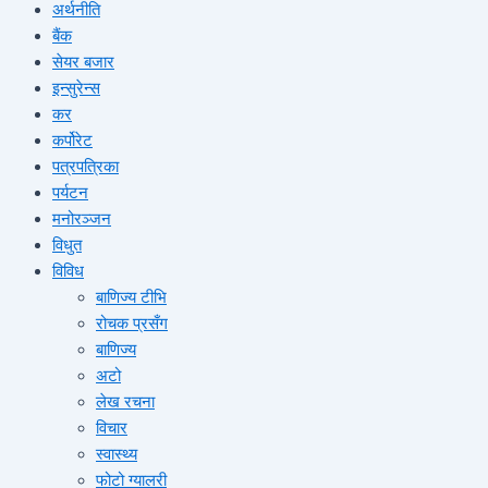
अर्थनीति
बैंक
सेयर बजार
इन्सुरेन्स
कर
कर्पोरेट
पत्रपत्रिका
पर्यटन
मनोरञ्जन
विधुत
विविध
बाणिज्य टीभि
रोचक प्रसँग
बाणिज्य
अटो
लेख रचना
विचार
स्वास्थ्य
फोटो ग्यालरी