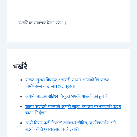
सम्बन्धित समाचार फेला परेन ।
भर्खरै
सडक सुरक्षा विधेयक : सवारी साधन आयातदेखि सडक
निर्माणसम्म कडा मापदण्ड प्रस्ताव
लगानी बोर्डको सीईओ नियुक्त भएकी याङ्की को हुन् ?
खाना पकाउने ग्यासको आपूर्ति सहज बनाउन प्रभावकारी कदम
चाल्न निर्देशन
‘फ्री भिसा–फ्री टिकट’ कागजमै सीमित, श्रमिकमाथि ठगी
बढ्यो; नीति पुनरावलोकनको तयारी