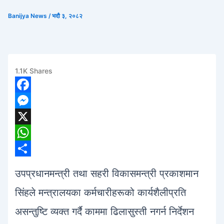
Banijya News
/
भदौ ३, २०८२
1.1K
Shares
1
F
a
M
c
e
X
e
s
W
b
s
h
S
उपप्रधानमन्त्री तथा सहरी विकासमन्त्री प्रकाशमान
o
e
a
h
सिंहले मन्त्रालयका कर्मचारीहरूको कार्यशैलीप्रति
o
n
t
a
असन्तुष्टि व्यक्त गर्दै काममा ढिलासुस्ती नगर्न निर्देशन
k
g
s
r