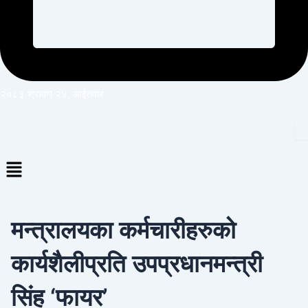
२०८३ श्रावण २४, आईतवार
Menu
मन्त्रालयका कर्मचारीहरुको
कार्यशैलीप्रति उपप्रधानमन्त्री
सिंह ‘फायर’