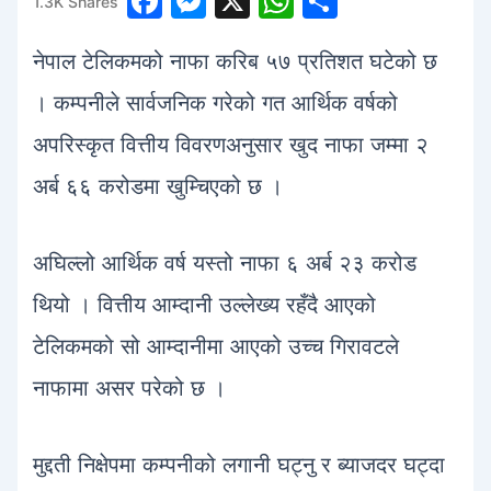
F
M
X
W
S
1.3K
Shares
1
a
e
h
h
नेपाल टेलिकमको नाफा करिब ५७ प्रतिशत घटेको छ
c
s
at
ar
e
s
s
e
। कम्पनीले सार्वजनिक गरेको गत आर्थिक वर्षको
b
e
A
अपरिस्कृत वित्तीय विवरणअनुसार खुद नाफा जम्मा २
o
n
p
अर्ब ६६ करोडमा खुम्चिएको छ ।
o
g
p
k
er
अघिल्लो आर्थिक वर्ष यस्तो नाफा ६ अर्ब २३ करोड
थियो । वित्तीय आम्दानी उल्लेख्य रहँदै आएको
टेलिकमको सो आम्दानीमा आएको उच्च गिरावटले
नाफामा असर परेको छ ।
मुद्दती निक्षेपमा कम्पनीको लगानी घट्नु र ब्याजदर घट्दा