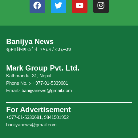
F
T
Y
I
a
w
o
n
c
i
u
s
e
t
t
t
b
t
u
a
o
e
b
g
Banijya News
o
r
e
r
सूचना विभाग दर्ता नंः १५८१ / ०७६–७७
k
a
m
Mark Group Pvt. Ltd.
Kathmandu -31, Nepal
Phone No. :- +977-01-5339681
Email:-
banijyanews@gmail.com
For Advertisement
+977-01-5339681, 9841501952
banijyanews@gmail.com