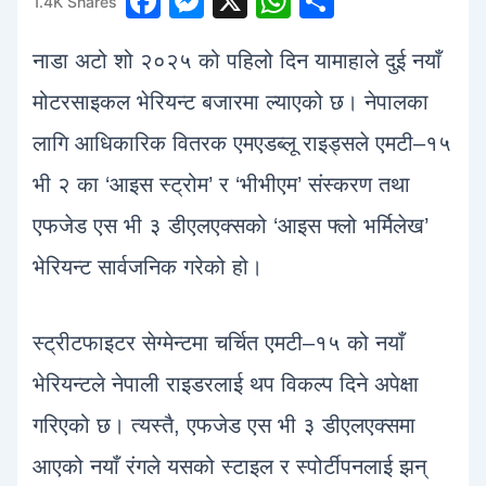
F
M
X
W
S
1.4K
Shares
1
a
e
h
h
नाडा अटो शो २०२५ को पहिलो दिन यामाहाले दुई नयाँ
c
s
at
ar
e
s
s
e
मोटरसाइकल भेरियन्ट बजारमा ल्याएको छ। नेपालका
b
e
A
लागि आधिकारिक वितरक एमएडब्लू राइड्सले एमटी–१५
o
n
p
भी २ का ‘आइस स्ट्रोम’ र ‘भीभीएम’ संस्करण तथा
o
g
p
एफजेड एस भी ३ डीएलएक्सको ‘आइस फ्लो भर्मिलेख’
k
er
भेरियन्ट सार्वजनिक गरेको हो।
स्ट्रीटफाइटर सेग्मेन्टमा चर्चित एमटी–१५ को नयाँ
भेरियन्टले नेपाली राइडरलाई थप विकल्प दिने अपेक्षा
गरिएको छ। त्यस्तै, एफजेड एस भी ३ डीएलएक्समा
आएको नयाँ रंगले यसको स्टाइल र स्पोर्टीपनलाई झन्