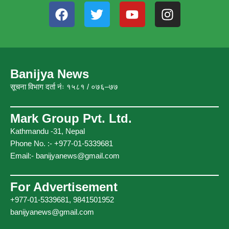
F
T
Y
I
a
w
o
n
c
i
u
s
e
t
t
t
b
t
u
a
o
e
b
g
Banijya News
o
r
e
r
सूचना विभाग दर्ता नंः १५८१ / ०७६–७७
k
a
m
Mark Group Pvt. Ltd.
Kathmandu -31, Nepal
Phone No. :- +977-01-5339681
Email:-
banijyanews@gmail.com
For Advertisement
+977-01-5339681, 9841501952
banijyanews@gmail.com