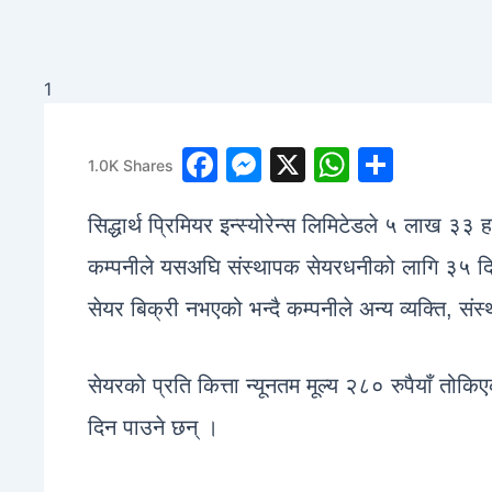
1
F
M
X
W
S
1.0K
Shares
a
e
h
h
सिद्धार्थ प्रिमियर इन्स्योरेन्स लिमिटेडले ५ लाख ३
c
s
at
ar
e
s
s
e
कम्पनीले यसअघि संस्थापक सेयरधनीको लागि ३५ दिने
b
e
A
सेयर बिक्री नभएको भन्दै कम्पनीले अन्य व्यक्ति, संस
o
n
p
o
g
p
सेयरको प्रति कित्ता न्यूनतम मूल्य २८० रुपैयाँ त
k
er
दिन पाउने छन् ।