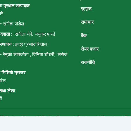
o
e
b
g
था प्रधान सम्पादक
o
r
e
r
गृहपृष्ठ
k
a
रे
m
समाचार
–
संगीता पौडेल
ाददाता :
संगीता थेबे,
मधुकर पाण्डे
बैंक
स्थापन :
इन्द्र प्रसाद धिताल
सेयर बजार
ा-
रेनुका सापकोटा
,
विनिता चौधरी, सरोज
राजनीति
 भिडियो ग्राफर
रेल
तथा लेखा
गी
025
Banijya News
.
All Rights Reserved. Designed & Developed B