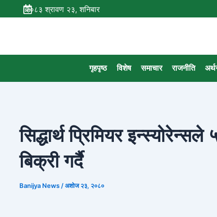
Skip
२०८३ श्रावण २३, शनिबार
to
content
गृहपृष्ठ
विशेष
समाचार
राजनीति
अर्थ
सिद्धार्थ प्रिमियर इन्स्योरेन्
बिक्री गर्दै
Banijya News
/
अशोज २३, २०८०