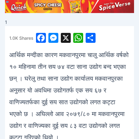
1
F
M
X
W
S
1.0K
Shares
a
e
h
h
आर्थिक मन्दीका कारण मकवानपुरमा चालु आर्थिक वर्षको
c
s
at
ar
e
s
s
e
१० महिनामा तीन सय ७४ वटा साना उद्योग बन्द भएका
b
e
A
छन् । घरेलु तथा साना उद्योग कार्यालय मकवानपुरका
o
n
p
अनुसार यो अवधिमा उद्योगतर्फ एक सय ६७ र
o
g
p
वाणिज्यतर्फका दुई सय सात उद्योगको लगत कट्टा
k
er
भएको छ । अघिल्लो आव २०७९/८० मा मकवानपुरमा
उद्योग र वाणिज्यका दुई सय ८३ वटा उद्योगको लगत
कट्टा गरिएको थियो ।