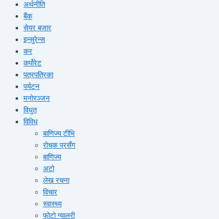
अर्थनीति
बैंक
सेयर बजार
इन्सुरेन्स
कर
कर्पोरेट
पत्रपत्रिका
पर्यटन
मनोरञ्जन
विधुत
विविध
बाणिज्य टीभि
रोचक प्रसँग
बाणिज्य
अटो
लेख रचना
विचार
स्वास्थ्य
फोटो ग्यालरी