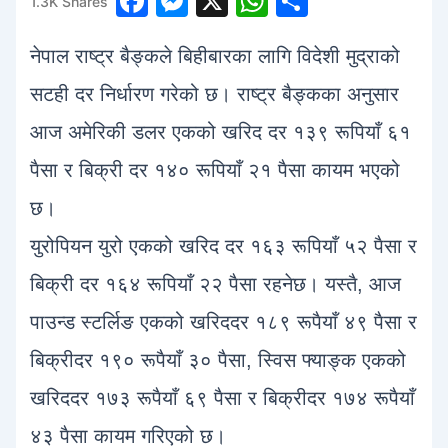
F
M
X
W
S
1.3K
Shares
1
a
e
h
h
नेपाल राष्ट्र बैङ्कले बिहीबारका लागि विदेशी मुद्राको
c
s
at
ar
e
s
s
e
सटही दर निर्धारण गरेको छ। राष्ट्र बैङ्कका अनुसार
b
e
A
आज अमेरिकी डलर एकको खरिद दर १३९ रूपियाँ ६१
o
n
p
पैसा र बिक्री दर १४० रूपियाँ २१ पैसा कायम भएको
o
g
p
छ।
k
er
युरोपियन युरो एकको खरिद दर १६३ रूपियाँ ५२ पैसा र
बिक्री दर १६४ रूपियाँ २२ पैसा रहनेछ। यस्तै, आज
पाउन्ड स्टर्लिङ एकको खरिददर १८९ रूपैयाँ ४९ पैसा र
बिक्रीदर १९० रूपैयाँ ३० पैसा, स्विस फ्याङ्क एकको
खरिददर १७३ रूपैयाँ ६९ पैसा र बिक्रीदर १७४ रूपैयाँ
४३ पैसा कायम गरिएको छ।