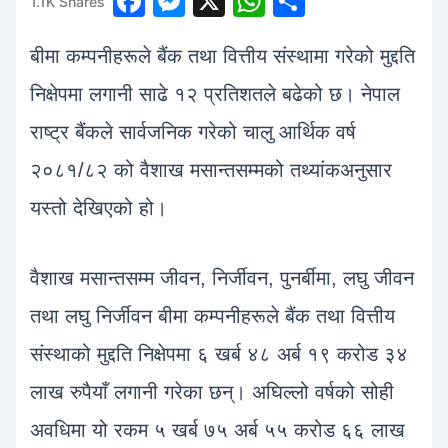
F
M
X
W
S
1.1K
Shares
1
a
e
h
h
बीमा कम्पनीहरूले बैंक तथा वित्तीय संस्थामा गरेको मुद्दति
c
s
at
ar
e
s
s
e
निक्षेपमा लगानी साढे १२ प्रतिशतले बढेको छ। नेपाल
b
e
A
राष्ट्र बैंकले सार्वजनिक गरेको चालु आर्थिक वर्ष
o
n
p
२०८१/८२ को वैशाख मसान्तसम्मको तथ्यांकअनुसार
o
g
p
यस्तो देखिएको हो।
k
er
वैशाख मसान्तसम्म जीवन, निर्जीवन, पुनर्बीमा, लघु जीवन
तथा लघु निर्जीवन बीमा कम्पनीहरूले बैंक तथा वित्तीय
संस्थाको मुद्दति निक्षेपमा ६ खर्ब ४८ अर्ब १९ करोड ३४
लाख रुपैयाँ लगानी गरेका छन्। अघिल्लो वर्षको सोही
अवधिमा यो रकम ५ खर्ब ७५ अर्ब ५५ करोड ६६ लाख