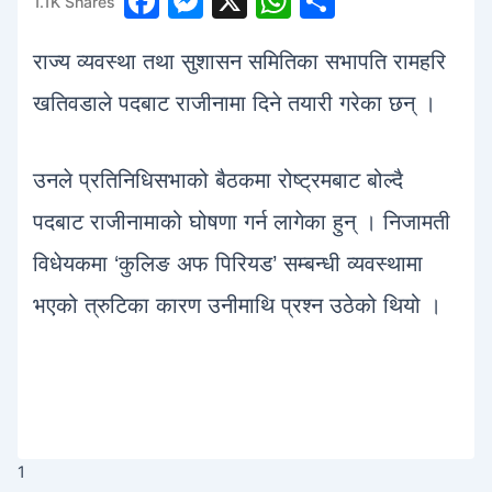
F
M
X
W
S
1.1K
Shares
1
a
e
h
h
राज्य व्यवस्था तथा सुशासन समितिका सभापति रामहरि
c
s
at
ar
e
s
s
e
खतिवडाले पदबाट राजीनामा दिने तयारी गरेका छन् ।
b
e
A
o
n
p
उनले प्रतिनिधिसभाको बैठकमा रोष्ट्रमबाट बोल्दै
o
g
p
पदबाट राजीनामाको घोषणा गर्न लागेका हुन् । निजामती
k
er
विधेयकमा ‘कुलिङ अफ पिरियड’ सम्बन्धी व्यवस्थामा
भएको त्रुटिका कारण उनीमाथि प्रश्न उठेको थियो ।
1