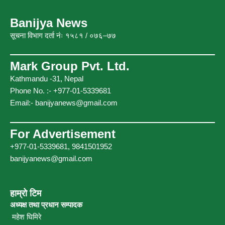
b
t
u
a
o
e
b
g
Banijya News
o
r
e
r
सूचना विभाग दर्ता नंः १५८१ / ०७६–७७
k
a
m
Mark Group Pvt. Ltd.
Kathmandu -31, Nepal
Phone No. :- +977-01-5339681
Email:-
banijyanews@gmail.com
For Advertisement
+977-01-5339681, 9841501952
banijyanews@gmail.com
हाम्रो टिम
अध्यक्ष तथा प्रधान सम्पादक
महेश घिमिरे