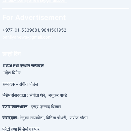
Email:-
banijyanews@gmail.com
For Advertisement
+977-01-5339681, 9841501952
banijyanews@gmail.com
हाम्रो टिम
अध्यक्ष तथा प्रधान सम्पादक
महेश घिमिरे
सम्पादक –
संगीता पौडेल
बिशेष संवाददाता :
संगीता थेबे,
मधुकर पाण्डे
बजार ब्यवस्थापन :
इन्द्र प्रसाद धिताल
संवाददाता-
रेनुका सापकोटा
,
विनिता चौधरी, सरोज गौतम
फोटो तथा भिडियो ग्राफर