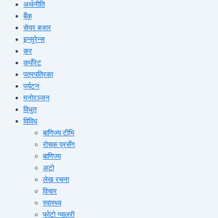
अर्थनीति
बैंक
सेयर बजार
इन्सुरेन्स
कर
कर्पोरेट
पत्रपत्रिका
पर्यटन
मनोरञ्जन
विधुत
विविध
बाणिज्य टीभि
रोचक प्रसँग
बाणिज्य
अटो
लेख रचना
विचार
स्वास्थ्य
फोटो ग्यालरी