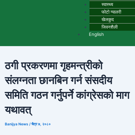
स्वास्थ्य
फोटो ग्यालरी
खेलकुद
जिवनशैली
English
ठगी प्रकरणमा गृहमन्त्रीको
संलग्नता छानबिन गर्न संसदीय
समिति गठन गर्नुपर्ने कांग्रेसको माग
यथावत्
Banijya News
/
चैत्र ७, २०८०