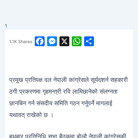
1
F
M
X
W
S
1.1K
Shares
a
e
h
h
c
s
at
ar
e
s
s
e
b
e
A
प्रमुख प्रतिपक्ष दल नेपाली कांग्रेसले सूर्यदशर्न सहकारी
o
n
p
ठगी प्रकरणमा गृहमन्त्री रवि लामिछानेको संलग्नता
o
g
p
छानबिन गर्न संसदीय समिति गठन गर्नुपर्ने मागलाई
k
er
यथावत् राखेको छ ।
बुधबार प्रतिनिधि सभा बैठकमा बोल्दै नेपाली कांग्रेसकी