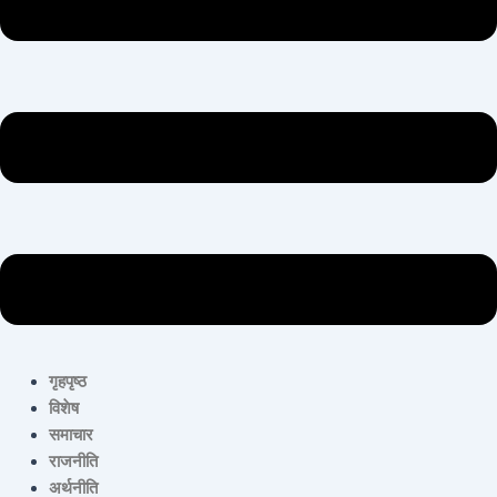
गृहपृष्ठ
विशेष
समाचार
राजनीति
अर्थनीति