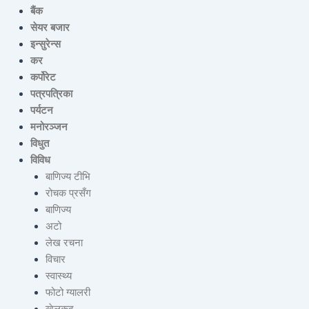
बैंक
सेयर बजार
इन्सुरेन्स
कर
कर्पोरेट
पत्रपत्रिका
पर्यटन
मनोरञ्जन
विधुत
विविध
बाणिज्य टीभि
रोचक प्रसँग
बाणिज्य
अटो
लेख रचना
विचार
स्वास्थ्य
फोटो ग्यालरी
खेलकुद