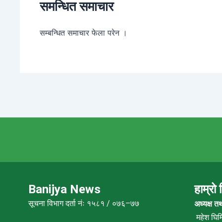
समन्धित समाचार
सम्बन्धित समाचार फेला परेन ।
Banijya News
हाम्रो
सूचना विभाग दर्ता नंः १५८१ / ०७६–७७
अध्यक्ष त
महेश घिमि