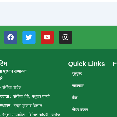
F
T
Y
I
a
w
o
n
c
i
u
s
e
t
t
t
b
t
u
a
 टिम
Quick Links
F
o
e
b
g
था प्रधान सम्पादक
o
r
e
r
गृहपृष्ठ
k
a
रे
m
समाचार
–
संगीता पौडेल
ाददाता :
संगीता थेबे,
मधुकर पाण्डे
बैंक
स्थापन :
इन्द्र प्रसाद धिताल
सेयर बजार
ा-
रेनुका सापकोटा
,
विनिता चौधरी, सरोज