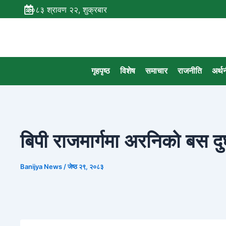
Skip
२०८३ श्रावण २२, शुक्रबार
to
content
गृहपृष्ठ
विशेष
समाचार
राजनीति
अर्थ
बिपी राजमार्गमा अरनिको बस दुर्
Banijya News
/
जेष्ठ २९, २०८३