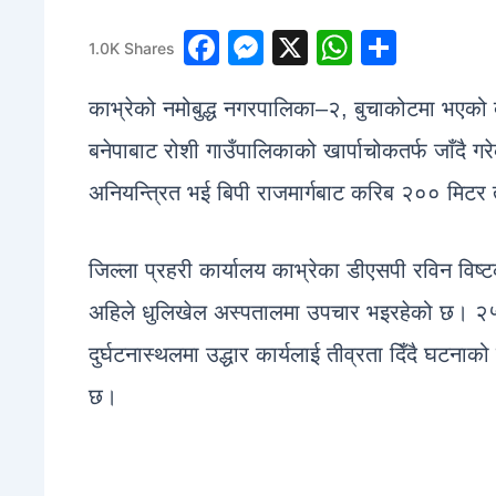
1
F
M
X
W
S
1.0K
Shares
a
e
h
h
काभ्रेको नमोबुद्ध नगरपालिका–२, बुचाकोटमा भएको दु
c
s
at
ar
e
s
s
e
बनेपाबाट रोशी गाउँपालिकाको खार्पाचोकतर्फ जाँद
b
e
A
अनियन्त्रित भई बिपी राजमार्गबाट करिब २०० मिट
o
n
p
o
g
p
जिल्ला प्रहरी कार्यालय काभ्रेका डीएसपी रविन विष्
k
er
अहिले धुलिखेल अस्पतालमा उपचार भइरहेको छ। २५ 
दुर्घटनास्थलमा उद्धार कार्यलाई तीव्रता दिँदै घटना
छ।