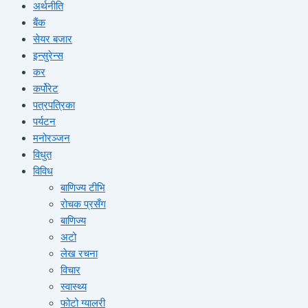
अर्थनीति
बैंक
सेयर बजार
इन्सुरेन्स
कर
कर्पोरेट
पत्रपत्रिका
पर्यटन
मनोरञ्जन
विधुत
विविध
बाणिज्य टीभि
रोचक प्रसँग
बाणिज्य
अटो
लेख रचना
विचार
स्वास्थ्य
फोटो ग्यालरी