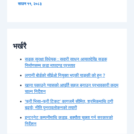
साउन ११, २०८३
भर्खरै
सडक सुरक्षा विधेयक : सवारी साधन आयातदेखि सडक
निर्माणसम्म कडा मापदण्ड प्रस्ताव
लगानी बोर्डको सीईओ नियुक्त भएकी याङ्की को हुन् ?
खाना पकाउने ग्यासको आपूर्ति सहज बनाउन प्रभावकारी कदम
चाल्न निर्देशन
‘फ्री भिसा–फ्री टिकट’ कागजमै सीमित, श्रमिकमाथि ठगी
बढ्यो; नीति पुनरावलोकनको तयारी
इन्टरनेट कम्पनीमाथि कडाइ, बक्यौता चुक्ता गर्न सरकारको
निर्देशन